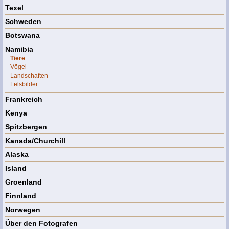
Texel
Schweden
Botswana
Namibia
Tiere
Vögel
Landschaften
Felsbilder
Frankreich
Kenya
Spitzbergen
Kanada/Churchill
Alaska
Island
Groenland
Finnland
Norwegen
Über den Fotografen