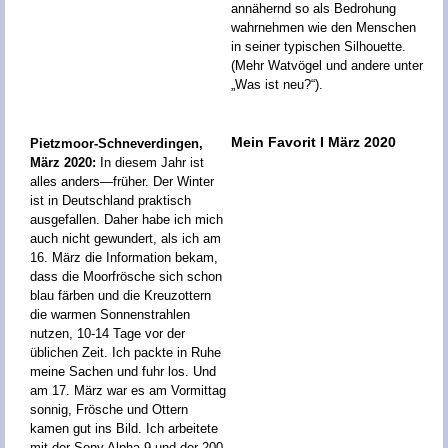
annähernd so als Bedrohung
wahrnehmen wie den Menschen
in seiner typischen Silhouette.
(Mehr Watvögel und andere unter
„Was ist neu?“).
Mein Favorit I März 2020
Pietzmoor-Schneverdingen,
März 2020:
In diesem Jahr ist
alles anders—früher. Der Winter
ist in Deutschland praktisch
ausgefallen. Daher habe ich mich
auch nicht gewundert, als ich am
16. März die Information bekam,
dass die Moorfrösche sich schon
blau färben und die Kreuzottern
die warmen Sonnenstrahlen
nutzen, 10-14 Tage vor der
üblichen Zeit. Ich packte in Ruhe
meine Sachen und fuhr los. Und
am 17. März war es am Vormittag
sonnig, Frösche und Ottern
kamen gut ins Bild. Ich arbeitete
mit der Sony Alpha 9 und der 200-