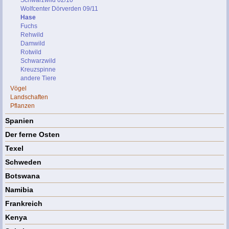
Schwarzwild 02/10
Wolfcenter Dörverden 09/11
Hase
Fuchs
Rehwild
Damwild
Rotwild
Schwarzwild
Kreuzspinne
andere Tiere
Vögel
Landschaften
Pflanzen
Spanien
Der ferne Osten
Texel
Schweden
Botswana
Namibia
Frankreich
Kenya